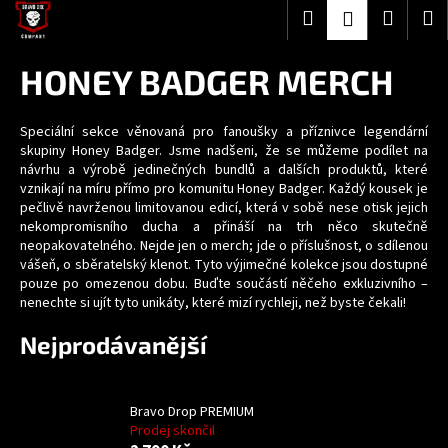
K
Přejít
Hledat
Nákup
M
Přihlášení
na
o
obsah
Zpět
Zpět
košík
š
HONEY BADGER MERCH
í
C
k
o
Speciální sekce věnovaná pro fanoušky a příznivce legendární
skupiny Honey Badger. Jsme nadšeni, že se můžeme podílet na
p
návrhu a výrobě jedinečných bundlů a dalších produktů, které
o
vznikají na míru přímo pro komunitu Honey Badger. Každý kousek je
pečlivě navrženou limitovanou edicí, která v sobě nese otisk jejich
t
nekompromisního ducha a přináší na trh něco skutečně
ř
neopakovatelného. Nejde jen o merch; jde o příslušnost, o sdílenou
e
vášeň, o sběratelský klenot. Tyto výjimečné kolekce jsou dostupné
pouze po omezenou dobu. Buďte součástí něčeho exkluzivního –
b
nenechte si ujít tyto unikáty, které mizí rychleji, než byste čekali!
u
j
Nejprodávanější
e
t
Bravo Drop PREMIUM
e
Prodej skončil
n