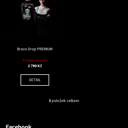
Bravo Drop PREMIUM
Prodej skončil
2 790 Kč
DETAIL
3
položek celkem
O
v
Z
l
á
á
Facebook